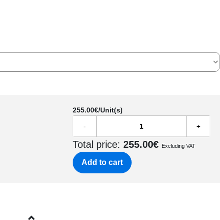
255.00
€/Unit(s)
-
+
Total price:
255.00
€
Excluding VAT
Add to cart